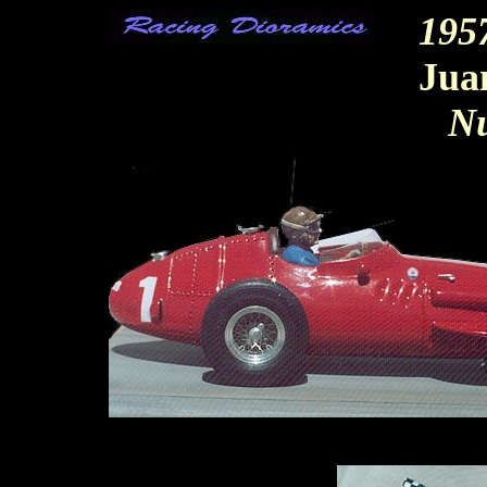
195
Jua
Nu